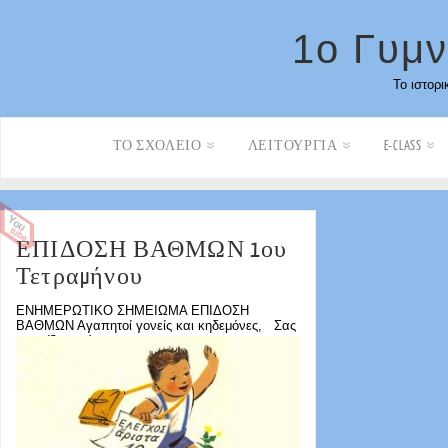
1ο Γυμν
Το ιστορι
ΤΟ ΣΧΟΛΕΊΟ
ΛΕΙΤΟΥΡΓΊΑ
E-CLASS
ΕΠΙΔΟΣΗ ΒΑΘΜΩΝ 1ου
Τετραμήνου
ΕΝΗΜΕΡΩΤΙΚΟ ΣΗΜΕΙΩΜΑ ΕΠΙΔΟΣΗ
ΒΑΘΜΩΝ Αγαπητοί γονείς και κηδεμόνες, Σας
γνωρίζουμε ότι...